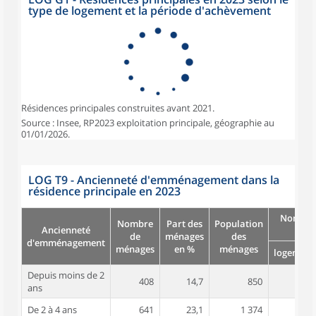
type de logement et la période d'achèvement
Résidences principales construites avant 2021.
Source : Insee, RP2023 exploitation principale, géographie au
01/01/2026.
LOG T9 - Ancienneté d'emménagement dans la
résidence principale en 2023
Nombre
Nombre
Part des
Population
Ancienneté
pièc
de
ménages
des
d'emménagement
ménages
en %
ménages
logement
Depuis moins de 2
408
14,7
850
3,4
ans
De 2 à 4 ans
641
23,1
1 374
3,5