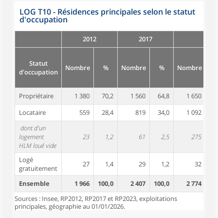
LOG T10 - Résidences principales selon le statut
d'occupation
2012
2017
Statut
Nombre
%
Nombre
%
Nombre
d'occupation
Propriétaire
1 380
70,2
1 560
64,8
1 650
5
Locataire
559
28,4
819
34,0
1 092
3
dont d'un
logement
23
1,2
61
2,5
275
HLM loué vide
Logé
27
1,4
29
1,2
32
gratuitement
Ensemble
1 966
100,0
2 407
100,0
2 774
10
Sources : Insee, RP2012, RP2017 et RP2023, exploitations
principales, géographie au 01/01/2026.