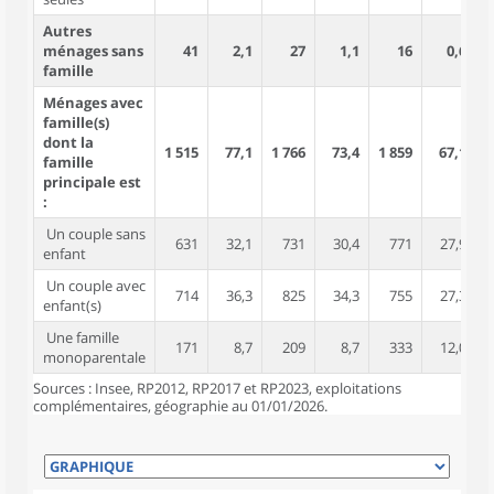
Autres
ménages sans
41
2,1
27
1,1
16
0,6
famille
Ménages avec
famille(s)
dont la
1 515
77,1
1 766
73,4
1 859
67,1
4
famille
principale est
:
Un couple sans
631
32,1
731
30,4
771
27,9
1
enfant
Un couple avec
714
36,3
825
34,3
755
27,3
2
enfant(s)
Une famille
171
8,7
209
8,7
333
12,0
monoparentale
Sources : Insee, RP2012, RP2017 et RP2023, exploitations
complémentaires, géographie au 01/01/2026.