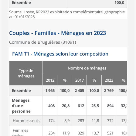
Ensemble
100,0
Source : Insee, RP2023 exploitation complémentaire, géographie
au 01/01/2026.
Couples - Familles - Ménages en 2023
Commune de Bruguières (31091)
FAM T1 - Ménages selon leur composition
Nombre de ménages
Type de
ménages
2012
%
2017
%
2023
%
Ensemble
1 965
100,0
2 405
100,0
2 769
100,0
4
Ménages
d'une
408
20,8
612
25,5
894
32,3
personne
Hommes seuls
174
8,9
283
11,8
372
13,5
Femmes
234
11,9
329
13,7
521
18,8
seules