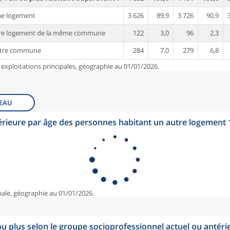
me logement
3 626
89,9
3 726
90,9
tre logement de la même commune
122
3,0
96
2,3
utre commune
284
7,0
279
6,8
 exploitations principales, géographie au 01/01/2026.
EAU
érieure par âge des personnes habitant un autre logement
pale, géographie au 01/01/2026.
u plus selon le groupe socioprofessionnel actuel ou antéri