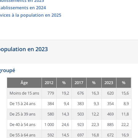
tablissements en 2025
établissements en 2024
vices à la population en 2025
 population en 2023
egroupé
Âge
2012
%
2017
%
2023
%
Moins de 15 ans
779
19,2
676
16,3
620
15,6
De 15 à 24 ans
384
9,4
383
9,3
354
8,9
De 25 à 39 ans
580
14,3
503
12,2
469
11,8
De 40 à 54 ans
1 000
24,6
923
22,3
885
22,2
De 55 à 64 ans
592
14,5
697
16,8
672
16,9