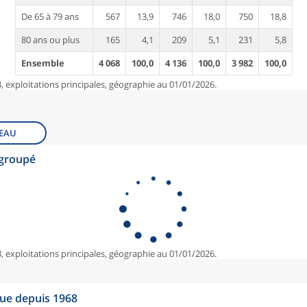
De 65 à 79 ans
567
13,9
746
18,0
750
18,8
80 ans ou plus
165
4,1
209
5,1
231
5,8
Ensemble
4 068
100,0
4 136
100,0
3 982
100,0
, exploitations principales, géographie au 01/01/2026.
EAU
egroupé
, exploitations principales, géographie au 01/01/2026.
que depuis 1968