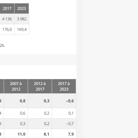
2017
2023
4 136
3 982
176,0
169,4
26.
2007 à
2012 à
2017 à
2012
2017
2023
3
0,8
0,3
–0,6
4
0,6
0,2
0,1
9
0,3
0,2
–0,7
8
11,0
8,1
7,9