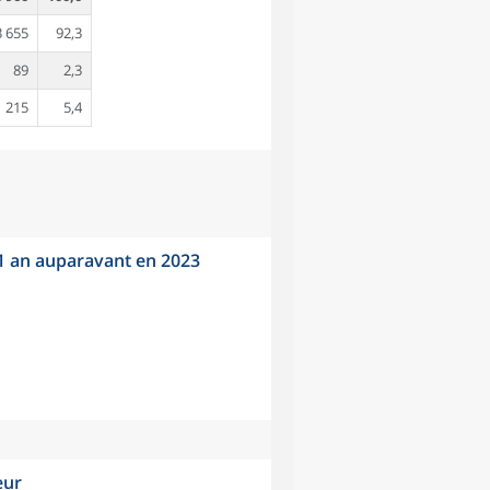
3 655
92,3
89
2,3
215
5,4
 1 an auparavant en 2023
eur