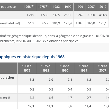
 et densité
1968(*)
1975(*)
1982
1990
1999
2007
2012
1 219
1 533
2 465
2 911
3 242
3 900
4 068
nne (hab/km²)
51,9
65,2
104,9
123,9
138,0
166,0
173,1
rimètre géographique identique, dans la géographie en vigueur au 01/01/20
brements, RP2007 au RP2023 exploitations principales.
phiques en historique depuis 1968
1968 à
1975 à
1982 à
1990 à
1999 à
s
1975
1982
1990
1999
2007
opulation
3,3
7,0
2,1
1,2
2,
0,2
0,3
0,4
0,5
0,
es en %
3,2
6,6
1,7
0,7
1,
12,1
11,1
9,6
11,4
10,