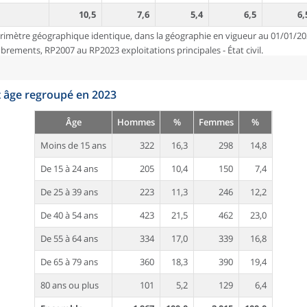
10,5
7,6
5,4
6,5
6,
rimètre géographique identique, dans la géographie en vigueur au 01/01/20
ements, RP2007 au RP2023 exploitations principales - État civil.
t âge regroupé en 2023
Âge
Hommes
%
Femmes
%
Moins de 15 ans
322
16,3
298
14,8
De 15 à 24 ans
205
10,4
150
7,4
De 25 à 39 ans
223
11,3
246
12,2
De 40 à 54 ans
423
21,5
462
23,0
De 55 à 64 ans
334
17,0
339
16,8
De 65 à 79 ans
360
18,3
390
19,4
80 ans ou plus
101
5,2
129
6,4