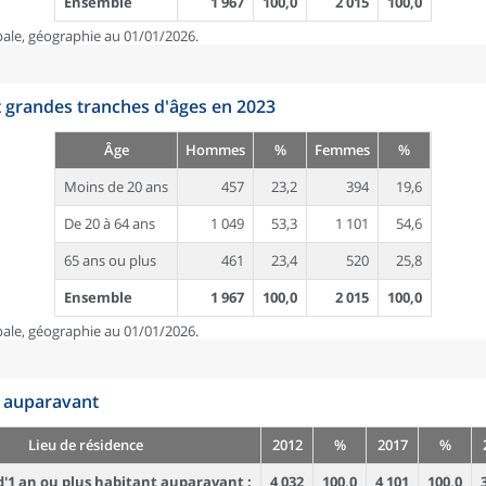
Ensemble
1 967
100,0
2 015
100,0
pale, géographie au 01/01/2026.
t grandes tranches d'âges en 2023
Âge
Hommes
%
Femmes
%
Moins de 20 ans
457
23,2
394
19,6
De 20 à 64 ans
1 049
53,3
1 101
54,6
65 ans ou plus
461
23,4
520
25,8
Ensemble
1 967
100,0
2 015
100,0
pale, géographie au 01/01/2026.
n auparavant
Lieu de résidence
2012
%
2017
%
'1 an ou plus habitant auparavant :
4 032
100,0
4 101
100,0