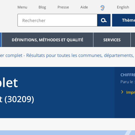
Menu
Blog
Presse
Aide
English
Thèm
DÉFINITIONS, MÉTHODES ET QUALITÉ
SERVICES
er complet - Résultats pour toutes les communes, départements, 
CHIFFR
let
Paru le 
Imp
 (30209)