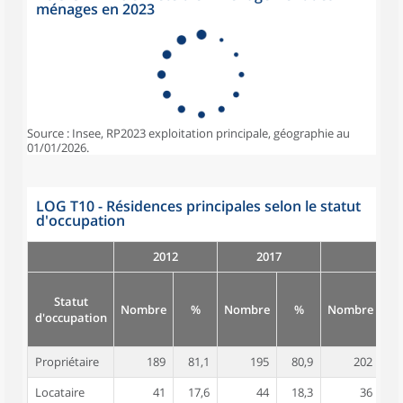
ménages en 2023
Source : Insee, RP2023 exploitation principale, géographie au
01/01/2026.
LOG T10 - Résidences principales selon le statut
d'occupation
2012
2017
Statut
Nombre
%
Nombre
%
Nombre
d'occupation
Propriétaire
189
81,1
195
80,9
202
8
Locataire
41
17,6
44
18,3
36
1