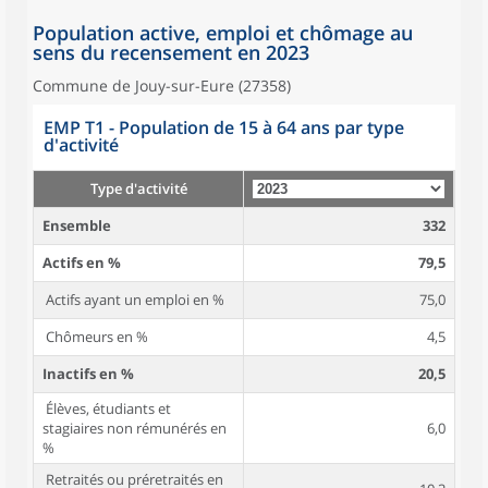
Population active, emploi et chômage au
sens du recensement en 2023
Commune de Jouy-sur-Eure (27358)
EMP T1 - Population de 15 à 64 ans par type
d'activité
Type d'activité
Ensemble
332
Actifs en %
79,5
Actifs ayant un emploi en %
75,0
Chômeurs en %
4,5
Inactifs en %
20,5
Élèves, étudiants et
stagiaires non rémunérés en
6,0
%
Retraités ou préretraités en