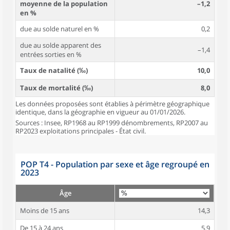
moyenne de la population
–1,2
en %
due au solde naturel en %
0,2
due au solde apparent des
–1,4
entrées sorties en %
Taux de natalité (‰)
10,0
Taux de mortalité (‰)
8,0
Les données proposées sont établies à périmètre géographique
identique, dans la géographie en vigueur au 01/01/2026.
Sources : Insee, RP1968 au RP1999 dénombrements, RP2007 au
RP2023 exploitations principales - État civil.
POP T4 - Population par sexe et âge regroupé en
2023
Âge
Moins de 15 ans
14,3
De 15 à 24 ans
5,9