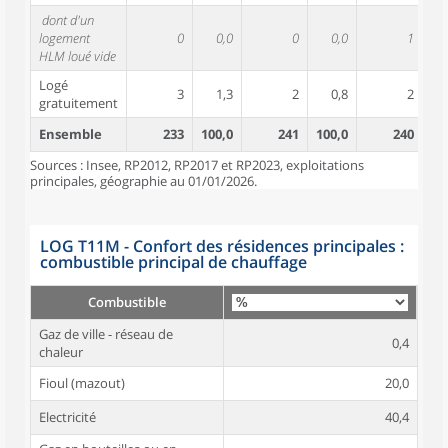
dont d'un
logement
0
0,0
0
0,0
1
HLM loué vide
Logé
3
1,3
2
0,8
2
gratuitement
Ensemble
233
100,0
241
100,0
240
10
Sources : Insee, RP2012, RP2017 et RP2023, exploitations
principales, géographie au 01/01/2026.
LOG T11M - Confort des résidences principales :
combustible principal de chauffage
Combustible
Gaz de ville - réseau de
0,4
chaleur
Fioul (mazout)
20,0
Electricité
40,4