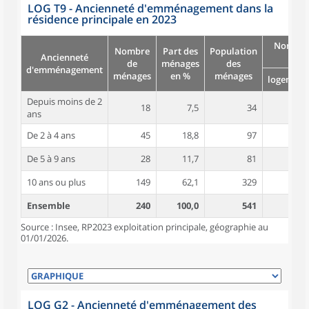
LOG T9 - Ancienneté d'emménagement dans la
résidence principale en 2023
Nombre
Nombre
Part des
Population
Ancienneté
pièc
de
ménages
des
d'emménagement
ménages
en %
ménages
logement
Depuis moins de 2
18
7,5
34
4,4
ans
De 2 à 4 ans
45
18,8
97
4,8
De 5 à 9 ans
28
11,7
81
4,9
10 ans ou plus
149
62,1
329
5,2
Ensemble
240
100,0
541
5,1
Source : Insee, RP2023 exploitation principale, géographie au
01/01/2026.
LOG G2 - Ancienneté d'emménagement des