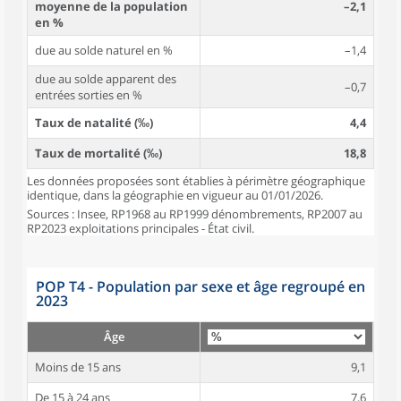
moyenne de la population
–2,1
en %
due au solde naturel en %
–1,4
due au solde apparent des
–0,7
entrées sorties en %
Taux de natalité (‰)
4,4
Taux de mortalité (‰)
18,8
Les données proposées sont établies à périmètre géographique
identique, dans la géographie en vigueur au 01/01/2026.
Sources : Insee, RP1968 au RP1999 dénombrements, RP2007 au
RP2023 exploitations principales - État civil.
POP T4 - Population par sexe et âge regroupé en
2023
Âge
Moins de 15 ans
9,1
De 15 à 24 ans
7,6