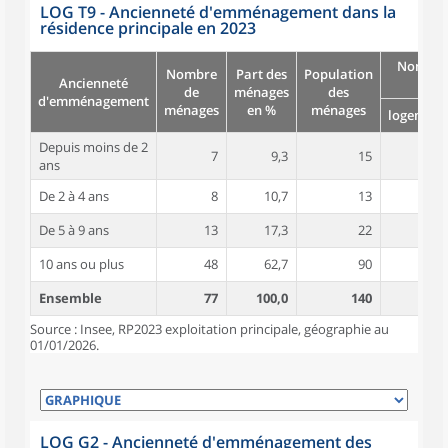
LOG T9 - Ancienneté d'emménagement dans la
résidence principale en 2023
Nombre
Nombre
Part des
Population
Ancienneté
pièc
de
ménages
des
d'emménagement
ménages
en %
ménages
logement
Depuis moins de 2
7
9,3
15
4,6
ans
De 2 à 4 ans
8
10,7
13
5,1
De 5 à 9 ans
13
17,3
22
5,0
10 ans ou plus
48
62,7
90
5,4
Ensemble
77
100,0
140
5,3
Source : Insee, RP2023 exploitation principale, géographie au
01/01/2026.
LOG G2 - Ancienneté d'emménagement des