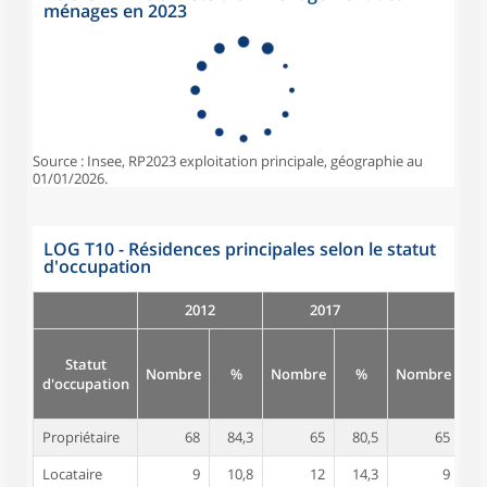
ménages en 2023
Source : Insee, RP2023 exploitation principale, géographie au
01/01/2026.
LOG T10 - Résidences principales selon le statut
d'occupation
2012
2017
Statut
Nombre
%
Nombre
%
Nombre
d'occupation
Propriétaire
68
84,3
65
80,5
65
8
Locataire
9
10,8
12
14,3
9
1