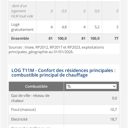
dont d'un
logement
0
0,0
0
0,0
0
HLM loué vide
Logé
4
4,8
4
5,2
3
gratuitement
Ensemble
81
100,0
81
100,0
77
10
Sources : Insee, RP2012, RP2017 et RP2023, exploitations
principales, géographie au 01/01/2026.
LOG T11M - Confort des résidences principales :
combustible principal de chauffage
Combustible
Gaz de ville - réseau de
0,0
chaleur
Fioul (mazout)
10,7
Electricité
18,7