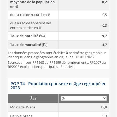
moyenne de la population
0,2
en %
due au solde naturel en %
0,5
due au solde apparent des
–0,3
entrées sorties en %
Taux de natalité (‰)
9,7
Taux de mortalité (‰)
4,7
Les données proposées sont établies à périmètre géographique
identique, dans la géographie en vigueur au 01/01/2026.
Sources : Insee, RP1968 au RP1999 dénombrements, RP2007 au
RP2023 exploitations principales - État civil.
POP T4 - Population par sexe et âge regroupé en
2023
Âge
Moins de 15 ans
19,8
De 15 à 24 ans
9,3