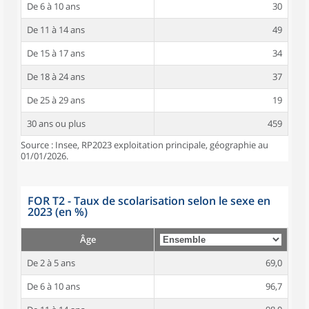
De 6 à 10 ans
30
De 11 à 14 ans
49
De 15 à 17 ans
34
De 18 à 24 ans
37
De 25 à 29 ans
19
30 ans ou plus
459
Source : Insee, RP2023 exploitation principale, géographie au
01/01/2026.
FOR T2 - Taux de scolarisation selon le sexe en
2023 (en %)
Âge
De 2 à 5 ans
69,0
De 6 à 10 ans
96,7