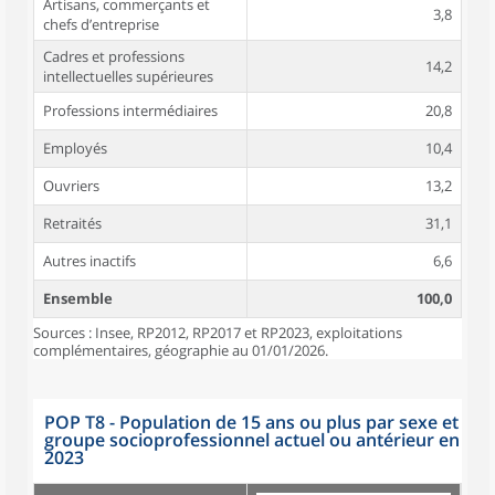
Artisans, commerçants et
3,8
chefs d’entreprise
Cadres et professions
14,2
intellectuelles supérieures
Professions intermédiaires
20,8
Employés
10,4
Ouvriers
13,2
Retraités
31,1
Autres inactifs
6,6
Ensemble
100,0
Sources : Insee, RP2012, RP2017 et RP2023, exploitations
complémentaires, géographie au 01/01/2026.
POP T8 - Population de 15 ans ou plus par sexe et
groupe socioprofessionnel actuel ou antérieur en
2023