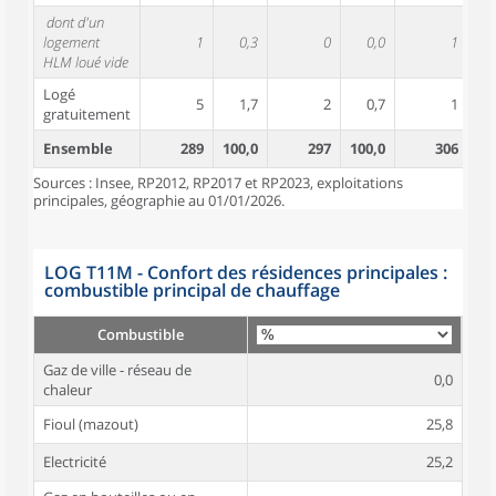
dont d'un
logement
1
0,3
0
0,0
1
HLM loué vide
Logé
5
1,7
2
0,7
1
gratuitement
Ensemble
289
100,0
297
100,0
306
10
Sources : Insee, RP2012, RP2017 et RP2023, exploitations
principales, géographie au 01/01/2026.
LOG T11M - Confort des résidences principales :
combustible principal de chauffage
Combustible
Gaz de ville - réseau de
0,0
chaleur
Fioul (mazout)
25,8
Electricité
25,2