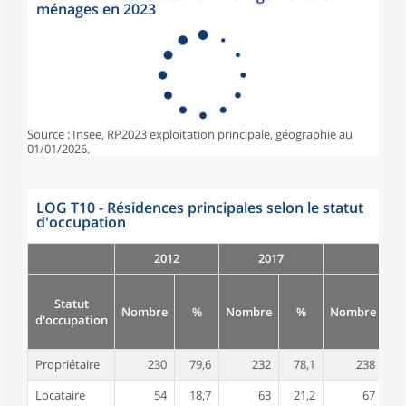
ménages en 2023
Source : Insee, RP2023 exploitation principale, géographie au
01/01/2026.
LOG T10 - Résidences principales selon le statut
d'occupation
2012
2017
Statut
Nombre
%
Nombre
%
Nombre
d'occupation
Propriétaire
230
79,6
232
78,1
238
7
Locataire
54
18,7
63
21,2
67
2