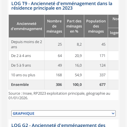
LOG T9 - Ancienneté d'emménagement dans la
résidence principale en 2023
Nombre
Nombre
Part des
Population
Ancienneté
pièc
de
ménages
des
d'emménagement
ménages
en %
ménages
logement
Depuis moins de 2
25
8,2
45
4,0
ans
De 2 à 4 ans
64
20,9
171
4,6
De 5 à 9 ans
49
16,0
124
4,7
10 ans ou plus
168
54,9
337
5,2
Ensemble
306
100,0
677
4,9
Source : Insee, RP2023 exploitation principale, géographie au
01/01/2026.
LOG G2 - Ancienneté d'emménagement des