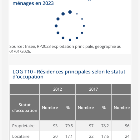
ménages en 2023
Source : Insee, RP2023 exploitation principale, géographie au
01/01/2026.
LOG T10 - Résidences principales selon le statut
d'occupation
2012
2017
Statut
Nombre
%
Nombre
%
Nombre
d'occupation
Propriétaire
93
79,5
97
78,2
96
7
Locataire
20
17,1
22
17,6
24
1