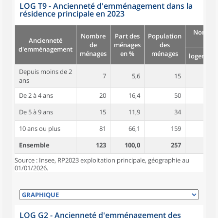
LOG T9 - Ancienneté d'emménagement dans la
résidence principale en 2023
Nombre
Nombre
Part des
Population
Ancienneté
pièc
de
ménages
des
d'emménagement
ménages
en %
ménages
logement
Depuis moins de 2
7
5,6
15
3,8
ans
De 2 à 4 ans
20
16,4
50
4,9
De 5 à 9 ans
15
11,9
34
4,6
10 ans ou plus
81
66,1
159
5,8
Ensemble
123
100,0
257
5,4
Source : Insee, RP2023 exploitation principale, géographie au
01/01/2026.
LOG G2 - Ancienneté d'emménagement des