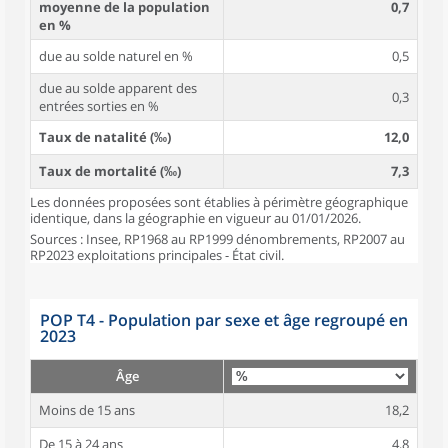
moyenne de la population
0,7
en %
due au solde naturel en %
0,5
due au solde apparent des
0,3
entrées sorties en %
Taux de natalité (‰)
12,0
Taux de mortalité (‰)
7,3
Les données proposées sont établies à périmètre géographique
identique, dans la géographie en vigueur au 01/01/2026.
Sources : Insee, RP1968 au RP1999 dénombrements, RP2007 au
RP2023 exploitations principales - État civil.
POP T4 - Population par sexe et âge regroupé en
2023
Âge
Moins de 15 ans
18,2
De 15 à 24 ans
4,8