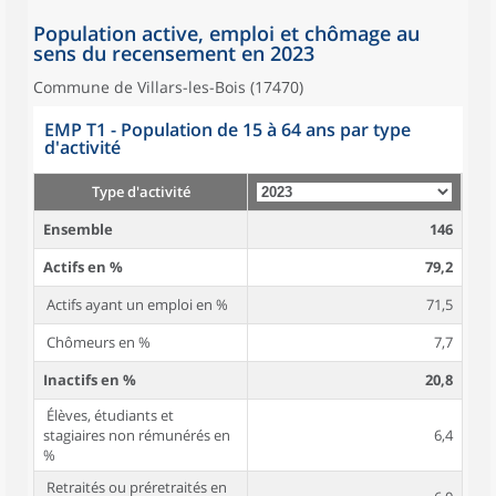
Population active, emploi et chômage au
sens du recensement en 2023
Commune de Villars-les-Bois (17470)
EMP T1 - Population de 15 à 64 ans par type
d'activité
Type d'activité
Ensemble
146
Actifs en %
79,2
Actifs ayant un emploi en %
71,5
Chômeurs en %
7,7
Inactifs en %
20,8
Élèves, étudiants et
stagiaires non rémunérés en
6,4
%
Retraités ou préretraités en