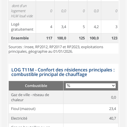
dont d'un
logement
0
0,0
0
0,0
0
HLM loué vide
Logé
4
3,4
5
4,2
3
gratuitement
Ensemble
117
100,0
125
100,0
123
10
Sources : Insee, RP2012, RP2017 et RP2023, exploitations
principales, géographie au 01/01/2026.
LOG T11M - Confort des résidences principales :
combustible principal de chauffage
Combustible
Gaz de ville - réseau de
0,0
chaleur
Fioul (mazout)
23,4
Electricité
40,7