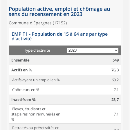
Population active, emploi et chômage au
sens du recensement en 2023
Commune d'Épargnes (17152)
EMP T1 - Population de 15 à 64 ans par type
d'activité
Type d'activité
Ensemble
549
Actifs en %
76,3
Actifs ayant un emploi en %
69,2
Chômeurs en %
7,1
Inactifs en %
23,7
Élèves, étudiants et
stagiaires non rémunérés en
7,1
%
Retraités ou préretraités en