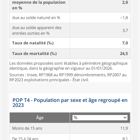
moyenne de la population
2,0
en %
due au solde naturel en %
–1,8
due au solde apparent des
3,7
entrées sorties en %
Taux de natalité (‰)
7,0
Taux de mortalité (‰)
24,5
Les données proposées sont établies à périmètre géographique
identique, dans la géographie en vigueur au 01/01/2026.
Sources : Insee, RP1968 au RP1999 dénombrements, RP2007 au
RP2023 exploitations principales - État civil.
POP T4 - Population par sexe et âge regroupé en
2023
Âge
Moins de 15 ans
11,9
De 15 à 24 ans
8,1