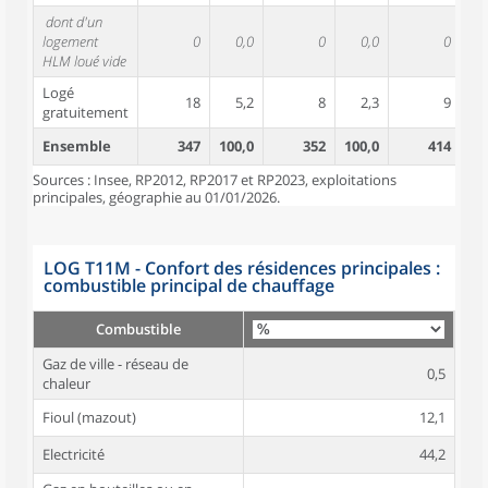
dont d'un
logement
0
0,0
0
0,0
0
HLM loué vide
Logé
18
5,2
8
2,3
9
gratuitement
Ensemble
347
100,0
352
100,0
414
10
Sources : Insee, RP2012, RP2017 et RP2023, exploitations
principales, géographie au 01/01/2026.
LOG T11M - Confort des résidences principales :
combustible principal de chauffage
Combustible
Gaz de ville - réseau de
0,5
chaleur
Fioul (mazout)
12,1
Electricité
44,2