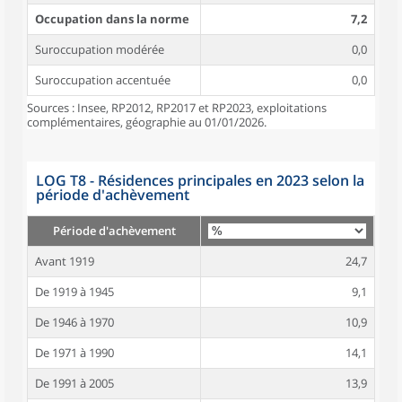
Occupation dans la norme
7,2
Suroccupation modérée
0,0
Suroccupation accentuée
0,0
Sources : Insee, RP2012, RP2017 et RP2023, exploitations
complémentaires, géographie au 01/01/2026.
LOG T8 - Résidences principales en 2023 selon la
période d'achèvement
Période d'achèvement
Avant 1919
24,7
De 1919 à 1945
9,1
De 1946 à 1970
10,9
De 1971 à 1990
14,1
De 1991 à 2005
13,9