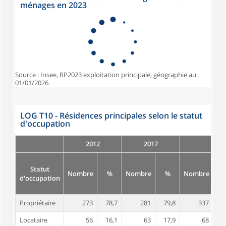
ménages en 2023
Source : Insee, RP2023 exploitation principale, géographie au
01/01/2026.
LOG T10 - Résidences principales selon le statut
d'occupation
2012
2017
Statut
Nombre
%
Nombre
%
Nombre
d'occupation
Propriétaire
273
78,7
281
79,8
337
8
Locataire
56
16,1
63
17,9
68
1