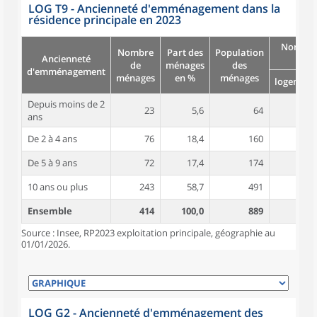
LOG T9 - Ancienneté d'emménagement dans la
résidence principale en 2023
Nombre
Nombre
Part des
Population
Ancienneté
pièc
de
ménages
des
d'emménagement
ménages
en %
ménages
logement
Depuis moins de 2
23
5,6
64
4,6
ans
De 2 à 4 ans
76
18,4
160
4,7
De 5 à 9 ans
72
17,4
174
4,7
10 ans ou plus
243
58,7
491
5,0
Ensemble
414
100,0
889
4,9
Source : Insee, RP2023 exploitation principale, géographie au
01/01/2026.
LOG G2 - Ancienneté d'emménagement des