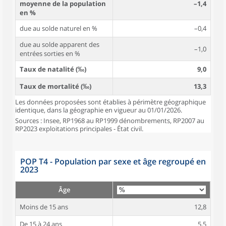
moyenne de la population
–1,4
en %
due au solde naturel en %
–0,4
due au solde apparent des
–1,0
entrées sorties en %
Taux de natalité (‰)
9,0
Taux de mortalité (‰)
13,3
Les données proposées sont établies à périmètre géographique
identique, dans la géographie en vigueur au 01/01/2026.
Sources : Insee, RP1968 au RP1999 dénombrements, RP2007 au
RP2023 exploitations principales - État civil.
POP T4 - Population par sexe et âge regroupé en
2023
Âge
Moins de 15 ans
12,8
De 15 à 24 ans
5,5