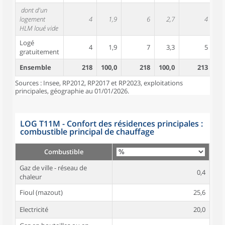
dont d'un
logement
4
1,9
6
2,7
4
HLM loué vide
Logé
4
1,9
7
3,3
5
gratuitement
Ensemble
218
100,0
218
100,0
213
10
Sources : Insee, RP2012, RP2017 et RP2023, exploitations
principales, géographie au 01/01/2026.
LOG T11M - Confort des résidences principales :
combustible principal de chauffage
Combustible
Gaz de ville - réseau de
0,4
chaleur
Fioul (mazout)
25,6
Electricité
20,0