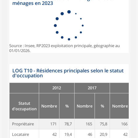
ménages en 2023
Source : Insee, RP2023 exploitation principale, géographie au
01/01/2026.
LOG T10 - Résidences principales selon le statut
d'occupation
2012
2017
Statut
Nombre
%
Nombre
%
Nombre
d'occupation
Propriétaire
171
78,7
165
75,8
166
7
Locataire
42
19,4
46
20,9
42
1