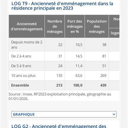
LOG T9 - Ancienneté d'emménagement dans la
résidence principale en 2023
Nombre
Nombre
Part des
Population
Ancienneté
pièc
de
ménages
des
d'emménagement
ménages
en %
ménages
logement
Depuis moins de 2
22
10,5
38
4,6
ans
De 2 à 4 ans
31
14,5
81
4,7
De 5 à 9 ans
24
11,4
51
5,5
10 ans ou plus
135
63,6
269
4,6
Ensemble
213
100,0
439
4,7
Source : Insee, RP2023 exploitation principale, géographie au
01/01/2026.
LOG G2 - Ancienneté d'emménagement des