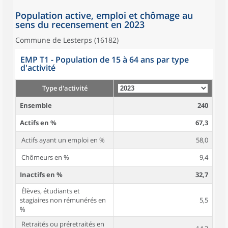
Population active, emploi et chômage au
sens du recensement en 2023
Commune de Lesterps (16182)
EMP T1 - Population de 15 à 64 ans par type
d'activité
Type d'activité
Ensemble
240
Actifs en %
67,3
Actifs ayant un emploi en %
58,0
Chômeurs en %
9,4
Inactifs en %
32,7
Élèves, étudiants et
stagiaires non rémunérés en
5,5
%
Retraités ou préretraités en