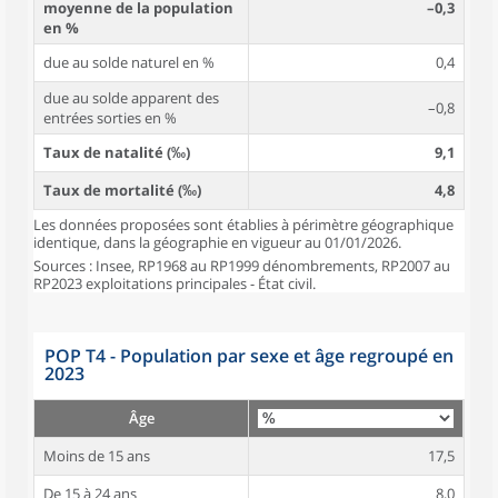
moyenne de la population
–0,3
en %
due au solde naturel en %
0,4
due au solde apparent des
–0,8
entrées sorties en %
Taux de natalité (‰)
9,1
Taux de mortalité (‰)
4,8
Les données proposées sont établies à périmètre géographique
identique, dans la géographie en vigueur au 01/01/2026.
Sources : Insee, RP1968 au RP1999 dénombrements, RP2007 au
RP2023 exploitations principales - État civil.
POP T4 - Population par sexe et âge regroupé en
2023
Âge
Moins de 15 ans
17,5
De 15 à 24 ans
8,0