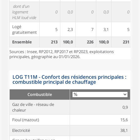
dont d'un
logement
0
0,0
0
0,0
0
HLM loué vide
Logé
5
2,3
7
3,1
5
gratuitement
Ensemble
213
100,0
226
100,0
231
10
Sources : Insee, RP2012, RP2017 et RP2023, exploitations
principales, géographie au 01/01/2026.
LOG T11M - Confort des résidences principales :
combustible principal de chauffage
Combustible
Gaz de ville - réseau de
0,9
chaleur
Fioul (mazout)
15,6
Electricité
38,1