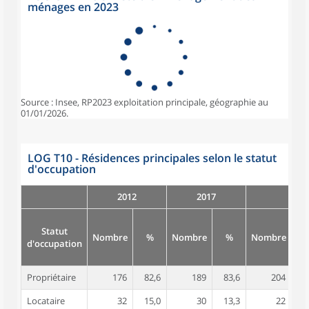
ménages en 2023
Source : Insee, RP2023 exploitation principale, géographie au
01/01/2026.
LOG T10 - Résidences principales selon le statut
d'occupation
2012
2017
Statut
Nombre
%
Nombre
%
Nombre
d'occupation
Propriétaire
176
82,6
189
83,6
204
8
Locataire
32
15,0
30
13,3
22