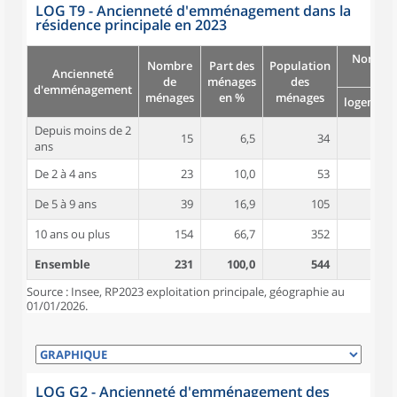
LOG T9 - Ancienneté d'emménagement dans la
résidence principale en 2023
Nombre
Nombre
Part des
Population
Ancienneté
pièc
de
ménages
des
d'emménagement
ménages
en %
ménages
logement
Depuis moins de 2
15
6,5
34
4,3
ans
De 2 à 4 ans
23
10,0
53
4,7
De 5 à 9 ans
39
16,9
105
5,2
10 ans ou plus
154
66,7
352
5,2
Ensemble
231
100,0
544
5,1
Source : Insee, RP2023 exploitation principale, géographie au
01/01/2026.
LOG G2 - Ancienneté d'emménagement des