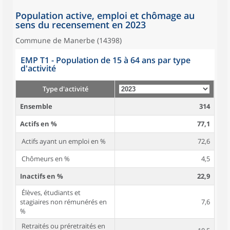
Population active, emploi et chômage au
sens du recensement en 2023
Commune de Manerbe (14398)
EMP T1 - Population de 15 à 64 ans par type
d'activité
Type d'activité
Ensemble
314
Actifs en %
77,1
Actifs ayant un emploi en %
72,6
Chômeurs en %
4,5
Inactifs en %
22,9
Élèves, étudiants et
stagiaires non rémunérés en
7,6
%
Retraités ou préretraités en