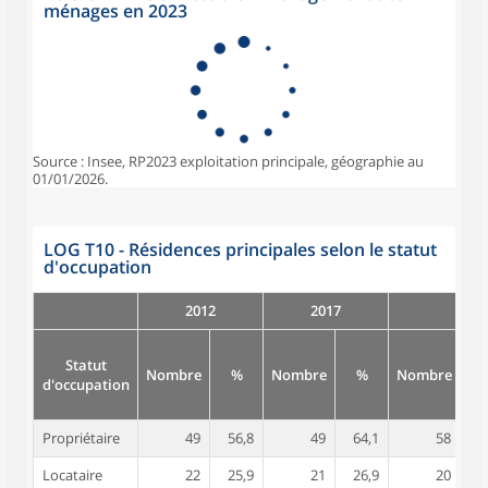
ménages en 2023
Source : Insee, RP2023 exploitation principale, géographie au
01/01/2026.
LOG T10 - Résidences principales selon le statut
d'occupation
2012
2017
Statut
Nombre
%
Nombre
%
Nombre
d'occupation
Propriétaire
49
56,8
49
64,1
58
7
Locataire
22
25,9
21
26,9
20
2