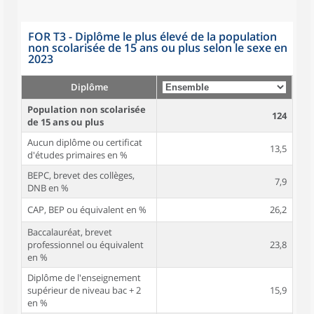
FOR T3 - Diplôme le plus élevé de la population
non scolarisée de 15 ans ou plus selon le sexe en
2023
Diplôme
Population non scolarisée
124
de 15 ans ou plus
Aucun diplôme ou certificat
13,5
d'études primaires en %
BEPC, brevet des collèges,
7,9
DNB en %
CAP, BEP ou équivalent en %
26,2
Baccalauréat, brevet
professionnel ou équivalent
23,8
en %
Diplôme de l'enseignement
supérieur de niveau bac + 2
15,9
en %