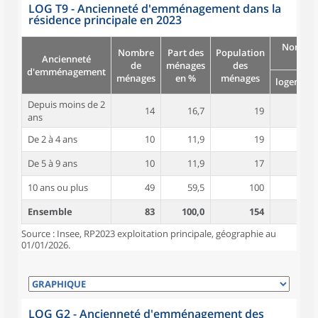
LOG T9 - Ancienneté d'emménagement dans la
résidence principale en 2023
Nombre
Nombre
Part des
Population
Ancienneté
pièc
de
ménages
des
d'emménagement
ménages
en %
ménages
logement
Depuis moins de 2
14
16,7
19
3,5
ans
De 2 à 4 ans
10
11,9
19
2,7
De 5 à 9 ans
10
11,9
17
3,4
10 ans ou plus
49
59,5
100
4,4
Ensemble
83
100,0
154
3,9
Source : Insee, RP2023 exploitation principale, géographie au
01/01/2026.
LOG G2 - Ancienneté d'emménagement des