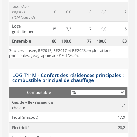
dont d'un
logement
0
0,0
0
0,0
1
HLM loué vide
Logé
15
17,3
7
9,0
5
gratuitement
Ensemble
86
100,0
77
100,0
83
10
Sources : Insee, RP2012, RP2017 et RP2023, exploitations
principales, géographie au 01/01/2026.
LOG T11M - Confort des résidences principales :
combustible principal de chauffage
Combustible
Gaz de ville - réseau de
1,2
chaleur
Fioul (mazout)
17,9
Electricité
26,2