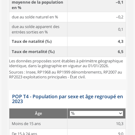
moyenne de la population
–0,1
en %
due au solde naturel en %
–0,2
due au solde apparent des
0,1
entrées sorties en %
Taux de natalité (‰)
4,3
Taux de mortalité (‰)
6,5
Les données proposées sont établies à périmètre géographique
identique, dans la géographie en vigueur au 01/01/2026.
Sources : Insee, RP1968 au RP1999 dénombrements, RP2007 au
RP2023 exploitations principales - État civil.
POP T4 - Population par sexe et âge regroupé en
2023
Âge
Moins de 15 ans
10,3
De 15 à 24 ans
9,0