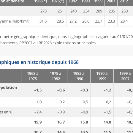
on et densité
1968(*)
1975(*)
1982
1990
1999
2007
2012
278
251
240
234
209
205
250
yenne (hab/km²)
31,6
28,5
27,2
26,6
23,7
23,3
28,4
rimètre géographique identique, dans la géographie en vigueur au 01/01/20
brements, RP2007 au RP2023 exploitations principales.
phiques en historique depuis 1968
1968 à
1975 à
1982 à
1990 à
1999 à
s
1975
1982
1990
1999
2007
opulation
–1,5
–0,6
–0,3
–1,2
–0,
1,0
0,2
0,5
0,2
–0,
es en %
–2,4
–0,9
–0,8
–1,5
–0,
19,9
16,7
15,8
14,0
10,
10,2
14,4
10,5
11,5
11,