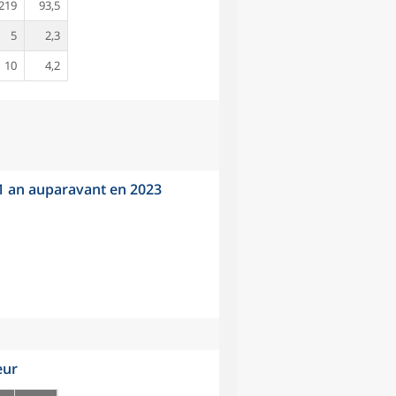
219
93,5
5
2,3
10
4,2
 1 an auparavant en 2023
eur