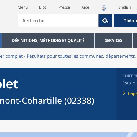
Menu
Blog
Presse
Aide
English
Thèm
DÉFINITIONS, MÉTHODES ET QUALITÉ
SERVICES
er complet - Résultats pour toutes les communes, départements, 
CHIFFR
let
Paru le 
Imp
nt-Cohartille (02338)