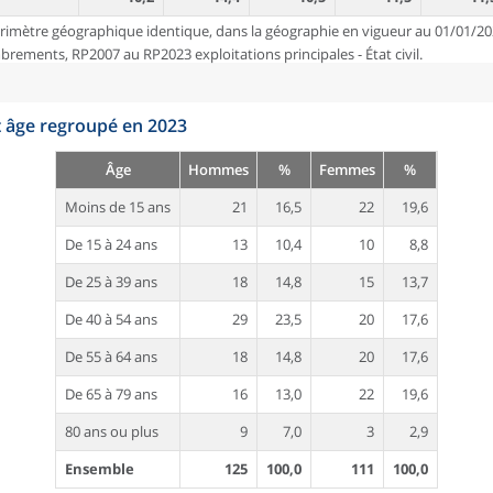
rimètre géographique identique, dans la géographie en vigueur au 01/01/20
ements, RP2007 au RP2023 exploitations principales - État civil.
t âge regroupé en 2023
Âge
Hommes
%
Femmes
%
Moins de 15 ans
21
16,5
22
19,6
De 15 à 24 ans
13
10,4
10
8,8
De 25 à 39 ans
18
14,8
15
13,7
De 40 à 54 ans
29
23,5
20
17,6
De 55 à 64 ans
18
14,8
20
17,6
De 65 à 79 ans
16
13,0
22
19,6
80 ans ou plus
9
7,0
3
2,9
Ensemble
125
100,0
111
100,0