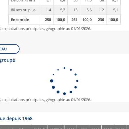
De 65 à 79 ans
21
8,4
30
11,5
38
16,1
80 ans ou plus
14
5,7
15
5,6
12
5,1
Ensemble
250
100,0
261
100,0
236
100,0
, exploitations principales, géographie au 01/01/2026.
EAU
egroupé
, exploitations principales, géographie au 01/01/2026.
que depuis 1968