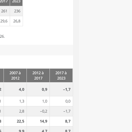
2017
2023
261
236
29,6
26,8
26.
2007 à
2012 à
2017 à
2012
2017
2023
2
4,0
0,9
–1,7
1
1,3
1,0
0,0
1
2,8
–0,2
–1,7
3
22,5
14,9
8,7
5
9,9
4,7
8,7