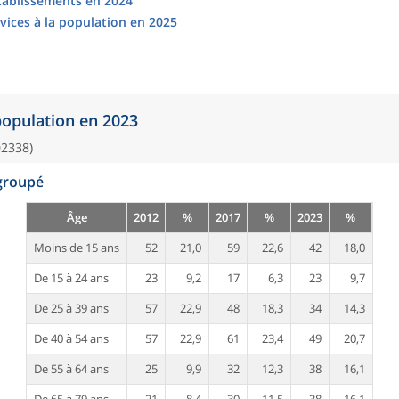
établissements en 2024
vices à la population en 2025
 population en 2023
02338)
egroupé
Âge
2012
%
2017
%
2023
%
Moins de 15 ans
52
21,0
59
22,6
42
18,0
De 15 à 24 ans
23
9,2
17
6,3
23
9,7
De 25 à 39 ans
57
22,9
48
18,3
34
14,3
De 40 à 54 ans
57
22,9
61
23,4
49
20,7
De 55 à 64 ans
25
9,9
32
12,3
38
16,1