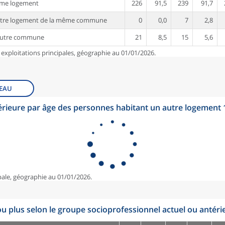
ême logement
226
91,5
239
91,7
utre logement de la même commune
0
0,0
7
2,8
autre commune
21
8,5
15
5,6
 exploitations principales, géographie au 01/01/2026.
EAU
érieure par âge des personnes habitant un autre logement
pale, géographie au 01/01/2026.
u plus selon le groupe socioprofessionnel actuel ou antéri