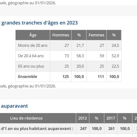
pale, géographie au 01/01/2026.
t grandes tranches d'âges en 2023
Âge
Hommes
%
Femmes
%
Moins de 20 ans
27
21,7
27
24,5
De 20 à 64 ans
73
58,3
59
52,9
65 ans ou plus
25
20,0
25
22,5
Ensemble
125
100,0
111
100,0
pale, géographie au 01/01/2026.
n auparavant
Lieu de résidence
2012
%
2017
%
2
d'1 an ou plus habitant auparavant :
247
100,0
261
100,0