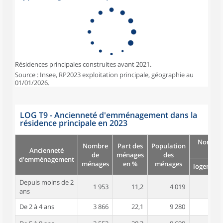
Résidences principales construites avant 2021.
Source : Insee, RP2023 exploitation principale, géographie au
01/01/2026.
LOG T9 - Ancienneté d'emménagement dans la
résidence principale en 2023
Nombre
Nombre
Part des
Population
Ancienneté
pièc
de
ménages
des
d'emménagement
ménages
en %
ménages
logement
Depuis moins de 2
1 953
11,2
4 019
3,0
ans
De 2 à 4 ans
3 866
22,1
9 280
3,2