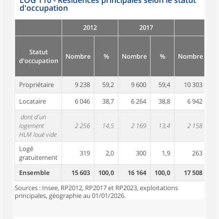
LOG T10 - Résidences principales selon le statut
d'occupation
2012
2017
Statut
Nombre
%
Nombre
%
Nombre
d'occupation
Propriétaire
9 238
59,2
9 600
59,4
10 303
5
Locataire
6 046
38,7
6 264
38,8
6 942
3
dont d'un
logement
2 256
14,5
2 169
13,4
2 158
1
HLM loué vide
Logé
319
2,0
300
1,9
263
gratuitement
Ensemble
15 603
100,0
16 164
100,0
17 508
10
Sources : Insee, RP2012, RP2017 et RP2023, exploitations
principales, géographie au 01/01/2026.