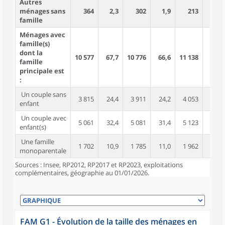
Autres
ménages sans
364
2,3
302
1,9
213
1,2
famille
Ménages avec
famille(s)
dont la
10 577
67,7
10 776
66,6
11 138
63,5
famille
principale est
:
Un couple sans
3 815
24,4
3 911
24,2
4 053
23,1
enfant
Un couple avec
5 061
32,4
5 081
31,4
5 123
29,2
enfant(s)
Une famille
1 702
10,9
1 785
11,0
1 962
11,2
monoparentale
Sources : Insee, RP2012, RP2017 et RP2023, exploitations
complémentaires, géographie au 01/01/2026.
FAM G1 - Évolution de la taille des ménages en