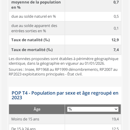
moyenne de la population
0,7
en %
due au solde naturel en %
0,5
due au solde apparent des
0,1
entrées sorties en %
Taux de natalité (‰)
12,9
Taux de mortalité (‰)
7,4
Les données proposées sont établies à périmètre géographique
identique, dans la géographie en vigueur au 01/01/2026.
Sources : Insee, RP1968 au RP1999 dénombrements, RP2007 au
RP2023 exploitations principales - État civil.
POP T4 - Population par sexe et âge regroupé en
2023
Âge
Moins de 15 ans
19,4
De 15 à 24 ans
12,5