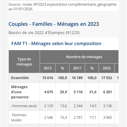
Source : Insee, RP2023 exploitation complémentaire, géographie
au 01/01/2026.
Couples - Familles - Ménages en 2023
Bassin de vie 2022 d'Étampes (91223)
FAM T1 - Ménages selon leur composition
Nombre de ménages
Type de
ménages
2012
%
2017
%
2023
%
Ensemble
15 616
100,0
16 189
100,0
17 552
100,0
Ménages
d'une
4 675
29,9
5 110
31,6
6 201
35,3
personne
Hommes seuls
2 129
13,6
2 344
14,5
3 136
17,9
Femmes
2 546
16,3
2 767
17,1
3 065
17,5
seules