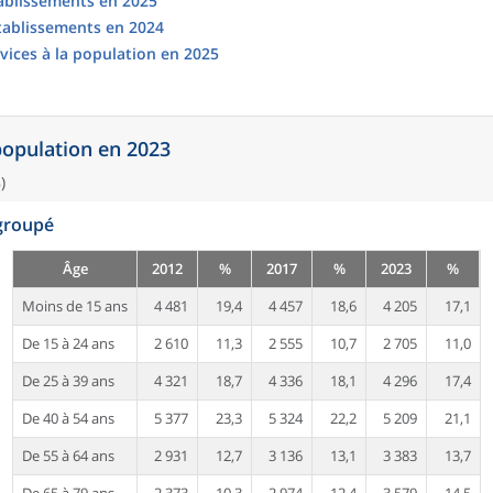
tablissements en 2025
établissements en 2024
vices à la population en 2025
 population en 2023
)
egroupé
Âge
2012
%
2017
%
2023
%
Moins de 15 ans
4 481
19,4
4 457
18,6
4 205
17,1
De 15 à 24 ans
2 610
11,3
2 555
10,7
2 705
11,0
De 25 à 39 ans
4 321
18,7
4 336
18,1
4 296
17,4
De 40 à 54 ans
5 377
23,3
5 324
22,2
5 209
21,1
De 55 à 64 ans
2 931
12,7
3 136
13,1
3 383
13,7