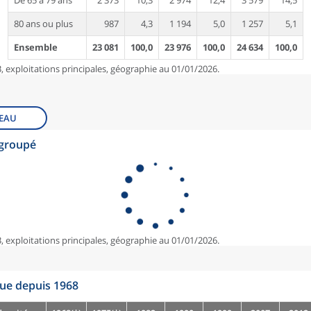
De 65 à 79 ans
2 373
10,3
2 974
12,4
3 579
14,5
80 ans ou plus
987
4,3
1 194
5,0
1 257
5,1
Ensemble
23 081
100,0
23 976
100,0
24 634
100,0
, exploitations principales, géographie au 01/01/2026.
EAU
egroupé
, exploitations principales, géographie au 01/01/2026.
que depuis 1968