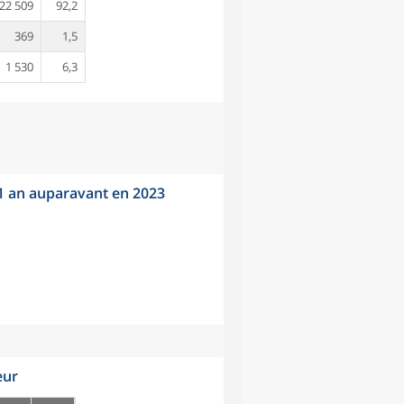
22 509
92,2
369
1,5
1 530
6,3
 1 an auparavant en 2023
eur