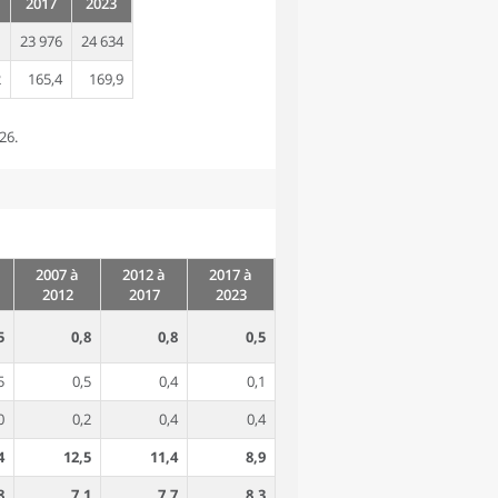
2017
2023
1
23 976
24 634
2
165,4
169,9
26.
2007 à
2012 à
2017 à
2012
2017
2023
5
0,8
0,8
0,5
5
0,5
0,4
0,1
0
0,2
0,4
0,4
4
12,5
11,4
8,9
8
7,1
7,7
8,3