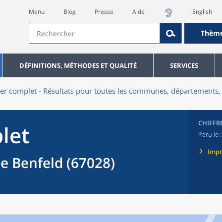
Menu
Blog
Presse
Aide
English
Thèm
DÉFINITIONS, MÉTHODES ET QUALITÉ
SERVICES
er complet - Résultats pour toutes les communes, départements, 
CHIFFR
let
Paru le 
Imp
de Benfeld (67028)