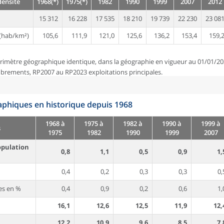
densité
1968(*)
1975(*)
1982
1990
1999
2007
2012
15 312
16 228
17 535
18 210
19 739
22 230
23 08
(hab/km²)
105,6
111,9
121,0
125,6
136,2
153,4
159,
rimètre géographique identique, dans la géographie en vigueur au 01/01/20
brements, RP2007 au RP2023 exploitations principales.
phiques en historique depuis 1968
1968 à
1975 à
1982 à
1990 à
1999 à
s
1975
1982
1990
1999
2007
opulation
0,8
1,1
0,5
0,9
1,
0,4
0,2
0,3
0,3
0,
es en %
0,4
0,9
0,2
0,6
1,
16,1
12,6
12,5
11,9
12,
12,2
10,9
9,6
8,5
7,