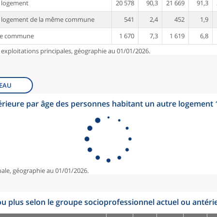
 logement
20 578
90,3
21 669
91,3
e logement de la même commune
541
2,4
452
1,9
re commune
1 670
7,3
1 619
6,8
 exploitations principales, géographie au 01/01/2026.
EAU
érieure par âge des personnes habitant un autre logement
pale, géographie au 01/01/2026.
u plus selon le groupe socioprofessionnel actuel ou antéri