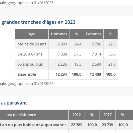
pale, géographie au 01/01/2026.
t grandes tranches d'âges en 2023
Âge
Hommes
%
Femmes
%
Moins de 20 ans
2 990
24,4
2 786
22,5
De 20 à 64 ans
7 008
57,3
7 014
56,6
65 ans ou plus
2 236
18,3
2 599
21,0
Ensemble
12 234
100,0
12 400
100,0
pale, géographie au 01/01/2026.
n auparavant
Lieu de résidence
2012
%
2017
%
1 an ou plus habitant auparavant :
22 789
100,0
23 739
100,0