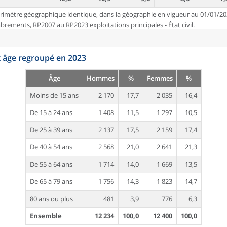
rimètre géographique identique, dans la géographie en vigueur au 01/01/20
ements, RP2007 au RP2023 exploitations principales - État civil.
t âge regroupé en 2023
Âge
Hommes
%
Femmes
%
Moins de 15 ans
2 170
17,7
2 035
16,4
De 15 à 24 ans
1 408
11,5
1 297
10,5
De 25 à 39 ans
2 137
17,5
2 159
17,4
De 40 à 54 ans
2 568
21,0
2 641
21,3
De 55 à 64 ans
1 714
14,0
1 669
13,5
De 65 à 79 ans
1 756
14,3
1 823
14,7
80 ans ou plus
481
3,9
776
6,3
Ensemble
12 234
100,0
12 400
100,0