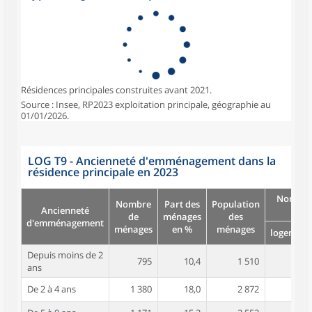
Résidences principales construites avant 2021.
Source : Insee, RP2023 exploitation principale, géographie au
01/01/2026.
LOG T9 - Ancienneté d'emménagement dans la
résidence principale en 2023
Nombre
Nombre
Part des
Population
Ancienneté
pièc
de
ménages
des
d'emménagement
ménages
en %
ménages
logement
Depuis moins de 2
795
10,4
1 510
3,8
ans
De 2 à 4 ans
1 380
18,0
2 872
4,4