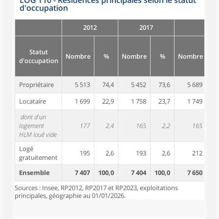
LOG T10 - Résidences principales selon le statut
d'occupation
2012
2017
Statut
Nombre
%
Nombre
%
Nombre
d'occupation
Propriétaire
5 513
74,4
5 452
73,6
5 689
7
Locataire
1 699
22,9
1 758
23,7
1 749
2
dont d'un
logement
177
2,4
165
2,2
165
HLM loué vide
Logé
195
2,6
193
2,6
212
gratuitement
Ensemble
7 407
100,0
7 404
100,0
7 650
10
Sources : Insee, RP2012, RP2017 et RP2023, exploitations
principales, géographie au 01/01/2026.