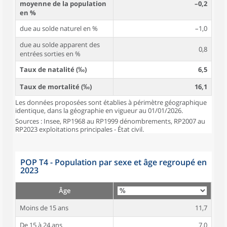
moyenne de la population
–0,2
en %
due au solde naturel en %
–1,0
due au solde apparent des
0,8
entrées sorties en %
Taux de natalité (‰)
6,5
Taux de mortalité (‰)
16,1
Les données proposées sont établies à périmètre géographique
identique, dans la géographie en vigueur au 01/01/2026.
Sources : Insee, RP1968 au RP1999 dénombrements, RP2007 au
RP2023 exploitations principales - État civil.
POP T4 - Population par sexe et âge regroupé en
2023
Âge
Moins de 15 ans
11,7
De 15 à 24 ans
7,0