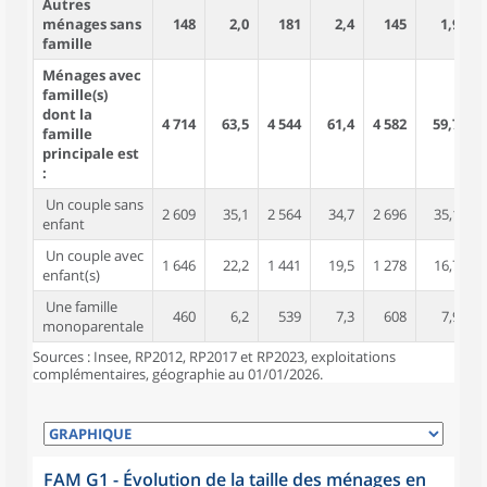
Autres
ménages sans
148
2,0
181
2,4
145
1,9
famille
Ménages avec
famille(s)
dont la
4 714
63,5
4 544
61,4
4 582
59,7
1
famille
principale est
:
Un couple sans
2 609
35,1
2 564
34,7
2 696
35,1
enfant
Un couple avec
1 646
22,2
1 441
19,5
1 278
16,7
enfant(s)
Une famille
460
6,2
539
7,3
608
7,9
monoparentale
Sources : Insee, RP2012, RP2017 et RP2023, exploitations
complémentaires, géographie au 01/01/2026.
FAM G1 - Évolution de la taille des ménages en