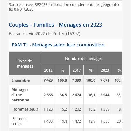
Source : Insee, RP2023 exploitation complémentaire, géographie
au 01/01/2026.
Couples - Familles - Ménages en 2023
Bassin de vie 2022 de Ruffec (16292)
FAM T1 - Ménages selon leur composition
Nombre de ménages
Type de
ménages
2012
%
2017
%
2023
%
Ensemble
7 429
100,0
7 399
100,0
7 671
100,0
1
Ménages
d'une
2 566
34,5
2 674
36,1
2 944
38,4
personne
Hommes seuls
1 128
15,2
1 202
16,2
1 389
18,1
Femmes
1 438
19,4
1 472
19,9
1 555
20,3
seules