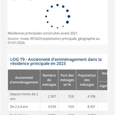
Résidences principales construites avant 2021.
Source : Insee, RP2023 exploitation principale, géographie au
01/01/2026.
LOG T9 - Ancienneté d'emménagement dans la
résidence principale en 2023
Nombre
Nombre
Part des
Population
Ancienneté
pièc
de
ménages
des
d'emménagement
ménages
en %
ménages
logement
Depuis moins de 2
2 307
10,8
4 336
3,4
ans
De 2 à 4 ans
4 039
19,0
8 431
3,7