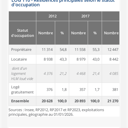
LOG T10 - Résidences principales selon le statut
d'occupation
2012
2017
Statut
Nombre
%
Nombre
%
Nombre
d'occupation
Propriétaire
11 314
54,8
11 558
55,3
12 447
5
Locataire
8 938
43,3
8 979
43,0
8 442
3
dont d'un
logement
4 376
21,2
4 468
21,4
4 085
1
HLM loué vide
Logé
376
1,8
357
1,7
381
gratuitement
Ensemble
20 628
100,0
20 893
100,0
21 270
10
Sources : Insee, RP2012, RP2017 et RP2023, exploitations
principales, géographie au 01/01/2026.