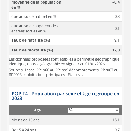
moyenne de la population
–0,4
en %
due au solde naturel en %
–0,3
due au solde apparent des
–0,1
entrées sorties en %
Taux de natalité (‰)
9,1
Taux de mortalité (‰)
12,0
Les données proposées sont établies à périmètre géographique
identique, dans la géographie en vigueur au 01/01/2026.
Sources : Insee, RP1968 au RP1999 dénombrements, RP2007 au
RP2023 exploitations principales - État civil.
POP T4 - Population par sexe et âge regroupé en
2023
Âge
Moins de 15 ans
15,1
De 15 à 24 ans
9,7