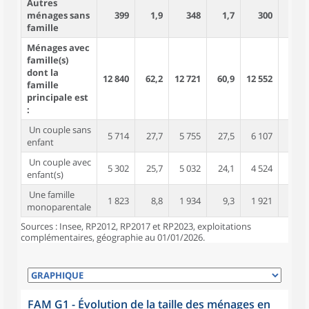
Autres
ménages sans
399
1,9
348
1,7
300
1,4
famille
Ménages avec
famille(s)
dont la
12 840
62,2
12 721
60,9
12 552
59,1
famille
principale est
:
Un couple sans
5 714
27,7
5 755
27,5
6 107
28,7
enfant
Un couple avec
5 302
25,7
5 032
24,1
4 524
21,3
enfant(s)
Une famille
1 823
8,8
1 934
9,3
1 921
9,0
monoparentale
Sources : Insee, RP2012, RP2017 et RP2023, exploitations
complémentaires, géographie au 01/01/2026.
FAM G1 - Évolution de la taille des ménages en