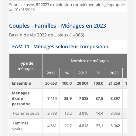
Source : Insee, RP2023 exploitation complémentaire, géographie
au 01/01/2026.
Couples - Familles - Ménages en 2023
Bassin de vie 2022 de Lisieux (14366)
FAM T1 - Ménages selon leur composition
Nombre de ménages
Type de
ménages
2012
%
2017
%
2023
%
Ensemble
20 653
100,0
20 904
100,0
21 250
100,0
Ménages
d'une
7 414
35,9
7 835
37,5
8 397
39,5
personne
Hommes seuls
2 733
13,2
3 016
14,4
3 355
15,8
Femmes
4 681
22,7
4 818
23,1
5 042
23,7
seules