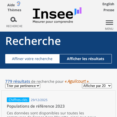
English
Aide
Thèmes
Presse
RECHERCHE
MENU
Recherche
Affiner votre recherche
Afficher les résultats
« Aguilcourt »
779
résultats
de recherche
pour
.
Chiffres-clés
29/12/2025
Populations de référence 2023
Ces données sont disponibles sur toutes les