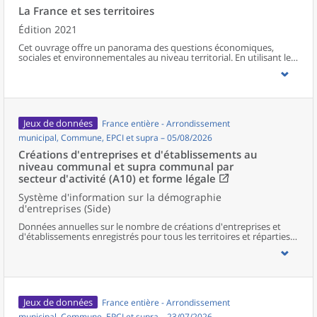
La France et ses territoires
Édition 2021
Cet ouvrage offre un panorama des questions économiques,
sociales et environnementales au niveau territorial. En utilisant les
zonages d’études actualisés en 2020, l’ouvrage fait le point sur les
disparités géographiques en France, sur les forces et faiblesses des
divers territoires ainsi que sur les conditions de vie de la
population.
Jeux de données
France entière - Arrondissement
municipal, Commune, EPCI et supra – 05/08/2026
Créations d'entreprises et d'établissements au
niveau communal et supra communal par
secteur d'activité (A10) et forme légale
Système d'information sur la démographie
d'entreprises (Side)
Données annuelles sur le nombre de créations d'entreprises et
d'établissements enregistrés pour tous les territoires et réparties
selon le secteur d’activité et la forme légale.
Jeux de données
France entière - Arrondissement
municipal, Commune, EPCI et supra – 23/07/2026