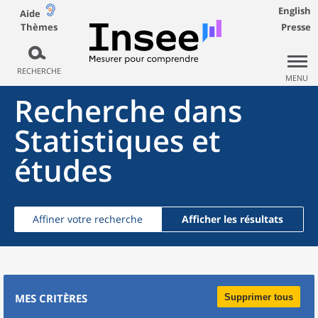
English
Aide
Thèmes
Presse
RECHERCHE
MENU
Recherche dans
Statistiques et
études
Affiner votre recherche
Afficher les résultats
MES CRITÈRES
Supprimer tous