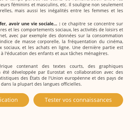
ieurs féminins et masculins, etc. Il souligne non seulement
urelles, mais aussi les inégalités entre les femmes et les
er, avoir une vie sociale... :
ce chapitre se concentre sur
res et les comportements sociaux, les activités de loisirs et
ernet, avec par exemple des données sur la consommation
l'indice de masse corporelle, la fréquentation du cinéma,
ux sociaux, et les achats en ligne. Une dernière partie est
t à l'éducation des enfants et aux tâches ménagères.
érique contenant des textes courts, des graphiques
 a été développée par Eurostat en collaboration avec des
tatistiques des États de l'Union européenne et des pays de
e dans la plupart des langues officielles.
ication
Tester vos connaissances