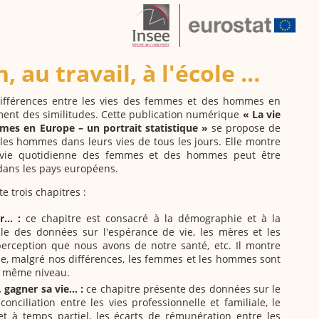
, au travail, à l'école …
différences entre les vies des femmes et des hommes en
ment des similitudes.
Cette publication numérique
« La vie
es en Europe – un portrait statistique »
se propose de
es hommes dans leurs vies de tous les jours. Elle montre
vie quotidienne des femmes et des hommes peut être
dans les pays européens.
e trois chapitres :
... :
ce chapitre est consacré à la démographie et à la
le des données sur l'espérance de vie, les mères et les
 perception que nous avons de notre santé, etc. Il montre
e, malgré nos différences, les femmes et les hommes sont
au même niveau.
 gagner sa vie... :
ce chapitre présente des données sur le
conciliation entre les vies professionnelle et familiale, le
et à temps partiel, les écarts de rémunération entre les