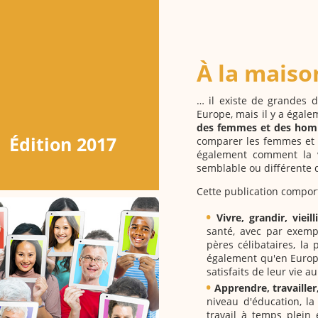
À la maison
… il existe de grandes 
Europe, mais il y a égale
des femmes et des homm
Édition 2017
comparer les femmes et l
également comment la 
semblable ou différente 
Cette publication comport
Vivre, grandir, vieillir
santé, avec par exemp
pères célibataires, la
également qu'en Europ
satisfaits de leur vie 
Apprendre, travailler,
niveau d'éducation, la 
travail à temps plein 