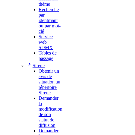
thème
Recherche
par
identifiant
ou par mot-
clé
Service
web
SDMX
Tables de
passage
Sirene
Obtenir un
avis de
situation au
répertoire
Sirene
Demander
la
modification
de son
statut de
diffusion
Demander