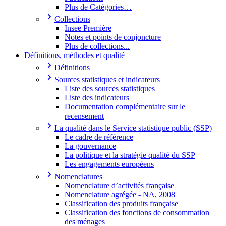
Plus de Catégories…
Collections
Insee Première
Notes et points de conjoncture
Plus de collections...
Définitions, méthodes et qualité
Définitions
Sources statistiques et indicateurs
Liste des sources statistiques
Liste des indicateurs
Documentation complémentaire sur le
recensement
La qualité dans le Service statistique public (SSP)
Le cadre de référence
La gouvernance
La politique et la stratégie qualité du SSP
Les engagements européens
Nomenclatures
Nomenclature d’activités française
Nomenclature agrégée - NA, 2008
Classification des produits française
Classification des fonctions de consommation
des ménages