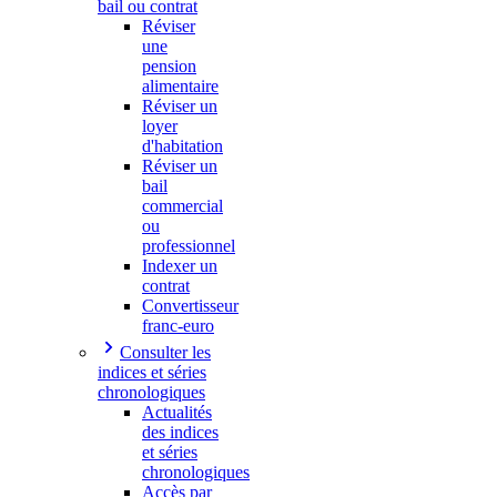
bail ou contrat
Réviser
une
pension
alimentaire
Réviser un
loyer
d'habitation
Réviser un
bail
commercial
ou
professionnel
Indexer un
contrat
Convertisseur
franc-euro
Consulter les
indices et séries
chronologiques
Actualités
des indices
et séries
chronologiques
Accès par